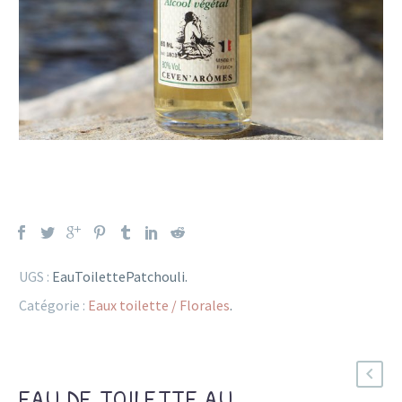
UGS :
EauToilettePatchouli
.
Catégorie :
Eaux toilette / Florales
.
EAU DE TOILETTE AU