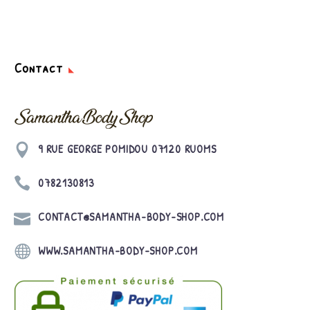
Contact

9 RUE GEORGE POMIDOU 07120 RUOMS

0782130813

CONTACT@SAMANTHA-BODY-SHOP.COM

WWW.SAMANTHA-BODY-SHOP.COM