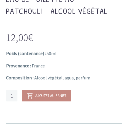
PATCHOULI – ALCOOL VÉGÉTAL
12,00
€
Poids (contenance) :
50ml
Provenance :
France
Composition :
Alcool végétal, aqua, perfum
quantité
AJOUTER AU PANIER
de
Eau
de
Toilette